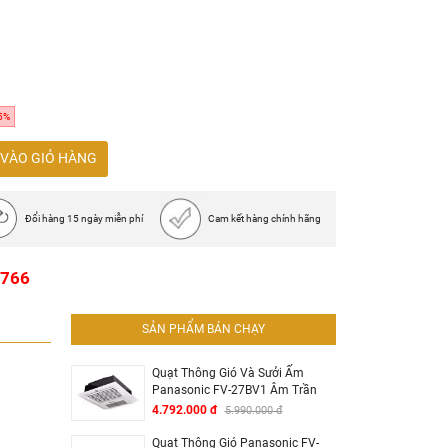
iến, nhựa PC chống ố
5%
VÀO GIỎ HÀNG
Đổi hàng 15 ngày miễn phí
Cam kết hàng chính hãng
1766
SẢN PHẨM BÁN CHẠY
Quạt Thông Gió Và Sưởi Ấm
Panasonic FV-27BV1 Âm Trần
4.792.000 đ
5.990.000 đ
Quạt Thông Gió Panasonic FV-