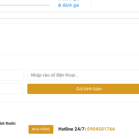
0
đánh giá
829-2
Gửi bình luận
ích thước:
Hotline 24/7:
0904501766
MUA HÀNG
ng ố