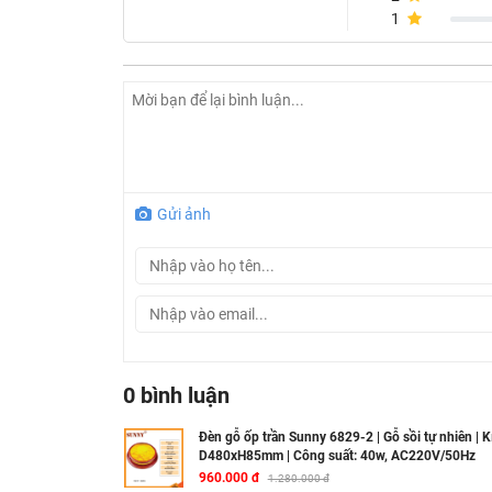
1
Gửi ảnh
Thông tin sản phẩm đèn gỗ ốp trần Sunny 6
Công suất: 40w
Kích thước: D480xH85mm
Chip led: Philips, 3 chế độ
0 bình luận
Ánh sáng: Đổi màu
Điện áp: AC220V/50Hz
Đèn gỗ ốp trần Sunny 6829-2 | Gỗ sồi tự nhiên | K
D480xH85mm | Công suất: 40w, AC220V/50Hz
Chất liệu: Gỗ sồi sấy chế biến, nhựa PC chố
960.000 đ
1.280.000 đ