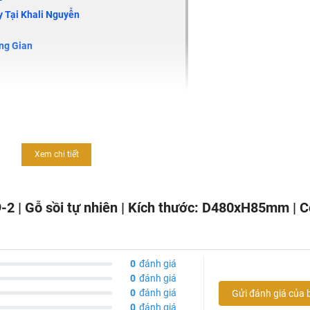
 Tại Khali Nguyễn
ng Gian
9-2
Xem chi tiết
-2 | Gỗ sồi tự nhiên | Kích thước: D480xH85mm | 
0
đánh giá
0
đánh giá
0
đánh giá
Gửi đánh giá của 
0
đánh giá