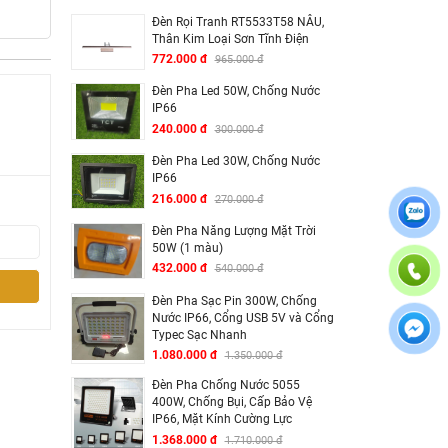
Đèn Rọi Tranh RT5533T58 NÂU,
Thân Kim Loại Sơn Tĩnh Điện
772.000 đ
965.000 đ
Đèn Pha Led 50W, Chống Nước
IP66
240.000 đ
300.000 đ
Đèn Pha Led 30W, Chống Nước
IP66
216.000 đ
270.000 đ
Đèn Pha Năng Lượng Mặt Trời
50W (1 màu)
432.000 đ
540.000 đ
Đèn Pha Sạc Pin 300W, Chống
Nước IP66, Cổng USB 5V và Cổng
Typec Sạc Nhanh
1.080.000 đ
1.350.000 đ
Đèn Pha Chống Nước 5055
400W, Chống Bụi, Cấp Bảo Vệ
IP66, Mặt Kính Cường Lực
1.368.000 đ
1.710.000 đ