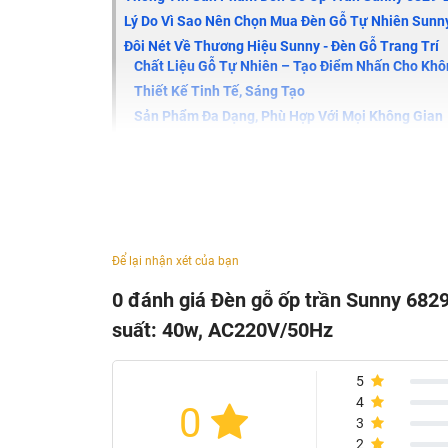
Lý Do Vì Sao Nên Chọn Mua Đèn Gỗ Tự Nhiên Sunny
Đôi Nét Về Thương Hiệu Sunny - Đèn Gỗ Trang Trí
Chất Liệu Gỗ Tự Nhiên – Tạo Điểm Nhấn Cho Khô
Thiết Kế Tinh Tế, Sáng Tạo
Sản Phẩm Đa Dạng, Phù Hợp Với Mọi Không Gian
Cam Kết Chất Lượng Và Dịch Vụ
Videos sản phẩm đèn gỗ ốp trần Sunny 682
Để lại nhận xét của bạn
0 đánh giá Đèn gỗ ốp trần Sunny 6829
suất: 40w, AC220V/50Hz
5
4
0
3
2