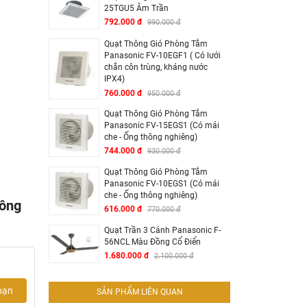
25TGU5 Âm Trần
792.000 đ
990.000 đ
Quạt Thông Gió Phòng Tắm
Panasonic FV-10EGF1 ( Có lưới
chắn côn trùng, kháng nước
IPX4)
760.000 đ
950.000 đ
Quạt Thông Gió Phòng Tắm
Panasonic FV-15EGS1 (Có mái
che - Ống thông nghiêng)
744.000 đ
930.000 đ
Quạt Thông Gió Phòng Tắm
Panasonic FV-10EGS1 (Có mái
che - Ống thông nghiêng)
Công
616.000 đ
770.000 đ
Quạt Trần 3 Cánh Panasonic F-
56NCL Màu Đồng Cổ Điển
1.680.000 đ
2.100.000 đ
bạn
SẢN PHẨM LIÊN QUAN