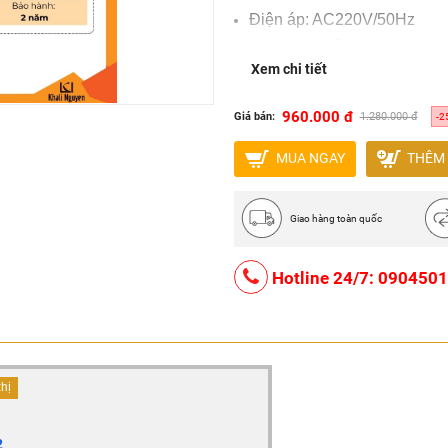
Điện áp: AC220V/50Hz
Chất liệu: Gỗ sồi sấy chế b
Xem chi tiết
Màu gỗ-vàng
Bảo hành: 2 năm, lỗi 1 đổi 1
960.000 đ
Giá bán:
1.280.000 đ
-2
MUA NGAY
THÊM 
Giao hàng toàn quốc
Hotline 24/7: 090450
thị
2