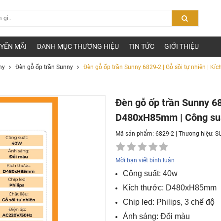
YẾN MÃI
DANH MỤC THƯƠNG HIỆU
TIN TỨC
GIỚI THIỆU
ny
Đèn gỗ ốp trần Sunny
Đèn gỗ ốp trần Sunny 6829-2 | Gỗ sồi tự nhiên | 
Đèn gỗ ốp trần Sunny 682
D480xH85mm | Công su
|
Mã sản phẩm: 6829-2
Thương hiệu:
S
Mời bạn viết bình luận
Công suất: 40w
Kích thước: D480xH85mm
Chip led: Philips, 3 chế độ
Ánh sáng: Đổi màu