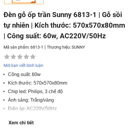
Đèn gỗ ốp trần Sunny 6813-1 | Gỗ sồi
tự nhiên | Kích thước: 570x570x80mm
| Công suất: 60w, AC220V/50Hz
|
Mã sản phẩm: 6813-1
Thương hiệu:
SUNNY
Mời bạn viết bình luận
Công suất: 60w
Kích thước: 570x570x80mm
Chip led: Philips, 3 chế độ
Ánh sáng: Trắng/vàng
Điện áp: AC220V/50Hz
Chất liệu: Gỗ sồi tự nhiên cao cấp, nhựa PC chống ố
Xem chi tiết
Bảo hành: 2 năm, lỗi 1 đổi 1