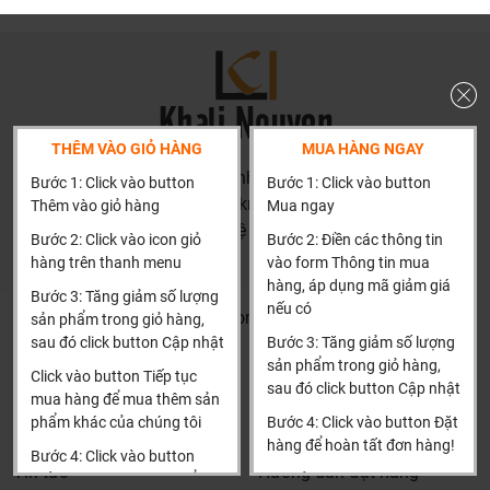
Cam kết chất lượng và dịch vụ
Với phương châm “Chất lượng là cam kết, hài lòng là mục
tiêu”, Sunny luôn đặt tiêu chuẩn chất lượng lên hàng đầu.
Tất cả các sản phẩm đèn gỗ đều được kiểm tra kỹ lưỡng
trước khi đến tay khách hàng. Ngoài ra, đội ngũ nhân viên
của Sunny luôn sẵn sàng hỗ trợ khách hàng từ khâu tư vấn
THÊM VÀO GIỎ HÀNG
MUA HÀNG NGAY
thiết kế cho đến giao hàng và bảo hành, đảm bảo sự hài
HN: số 160 đường Văn Minh, Di Trạch, Hoài Đức, Hà Nội
Bước 1: Click vào button
Bước 1: Click vào button
lòng tuyệt đối.
(Cách đại học công nghiệp 1 km)
Thêm vào giỏ hàng
Mua ngay
HCM và các tỉnh khác: Liên hệ hotline để được hướng dẫn
Tại Khali Nguyễn, chúng tôi cam kết:
Bước 2: Click vào icon giỏ
Bước 2: Điền các thông tin
đặt hàng
hàng trên thanh menu
vào form Thông tin mua
Cam kết 100% sản phẩm chính hãng, nếu phát hiện ra
Xin cảm ơn!
hàng, áp dụng mã giảm giá
Bước 3: Tăng giảm số lượng
hàng giả hàng nhái hoàn tiền 200%.
nếu có
Khalinguyen.vn@gmail.com
sản phẩm trong giỏ hàng,
Sản phẩm được Khali Nguyễn lựa chọn bán là những
sau đó click button Cập nhật
Bước 3: Tăng giảm số lượng
0904501766
sản phẩm có chất lượng phù hợp với giá thành và đã bán
sản phẩm trong giỏ hàng,
Click vào button Tiếp tục
là phải có trách nhiệm với hàng hóa và khách hàng!
sau đó click button Cập nhật
Thông tin
Thông tin thêm
mua hàng để mua thêm sản
Bán hàng có tâm: Chúng tôi mong muốn được tư vấn
phẩm khác của chúng tôi
Bước 4: Click vào button Đặt
Tìm đại lý & Hợp tác
Hướng dẫn mua hàng
khách hàng chọn được những sản phẩm phù hợp và
hàng để hoàn tất đơn hàng!
Bước 4: Click vào button
thích hợp để hạn chế được những phiền phức khách
Tin tức
Hướng dẫn đặt hàng
Tiến hành thanh toán để
Xin cảm ơn khách hàng!!!