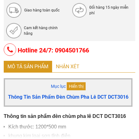
Đổi hàng 15 ngày miễn
Giao hàng toàn quốc
phí
Cam kết hàng chính
hãng
Hotline 24/7: 0904501766
MÔ TẢ SẢN PHẨM
NHẬN XÉT
Mục lục
Hiển thị
Thông Tin Sản Phẩm Đèn Chùm Pha Lê DCT DCT3016
Thông tin sản phẩm đèn chùm pha lê DCT DCT3016
Kích thước: 1200*500 mm
khung kim loại sơn tĩnh điện