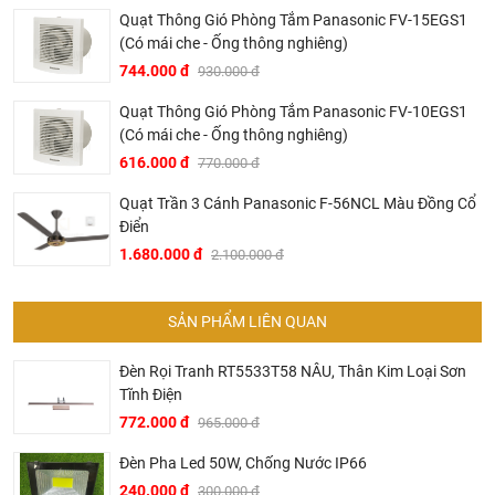
Quạt Thông Gió Phòng Tắm Panasonic FV-15EGS1
(Có mái che - Ống thông nghiêng)
744.000 đ
930.000 đ
Quạt Thông Gió Phòng Tắm Panasonic FV-10EGS1
(Có mái che - Ống thông nghiêng)
616.000 đ
770.000 đ
Quạt Trần 3 Cánh Panasonic F-56NCL Màu Đồng Cổ
Dịch vụ riêng của Khali Nguyễn dành cho khách hàng:
Điển
Khảo sát công trình, để hỗ trợ khách hàng chọn sản
1.680.000 đ
2.100.000 đ
phẩm đúng và phù hợp cũng như đưa ra các lời
khuyên, chú ý, hoặc chỉ ra các vấn khổng ổn nếu có
SẢN PHẨM LIÊN QUAN
hoàn toàn miễn phí.
Bảo trì sản phẩm lên tới 5 năm, tặng các phụ kiện hao
Đèn Rọi Tranh RT5533T58 NÂU, Thân Kim Loại Sơn
mòn và thay thế miễn phí.
Tĩnh Điện
Bảo trì kiểm tra sản phẩm trước khi hết hạn bảo hành
772.000 đ
965.000 đ
kể cả sản phẩm có lên đên 5 năm hay 10 năm bảo
Đèn Pha Led 50W, Chống Nước IP66
hành miễn phí, Khali Nguyễn sẽ liên hệ để bảo trì và
240.000 đ
300.000 đ