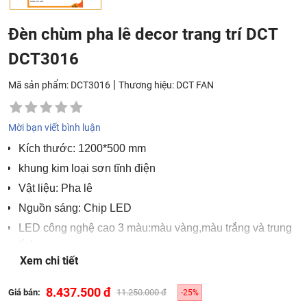
Đèn chùm pha lê decor trang trí DCT
DCT3016
|
Mã sản phẩm: DCT3016
Thương hiệu:
DCT FAN
Mời bạn viết bình luận
Kích thước: 1200*500 mm
khung kim loại sơn tĩnh điện
Vật liệu: Pha lê
Nguồn sáng: Chip LED
LED công nghệ cao 3 màu:màu vàng,màu trắng và trung
tính
Xem chi tiết
Ứng dụng
: Đèn chùm pha lê dành cho phòng khách,
sảnh nhà hàng, khách sạn, công ty, resort cao cấp,…
8.437.500 đ
Giá bán:
11.250.000 đ
-25%