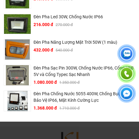
kiểm tra khi đến hạn, khách hàng không phải ghi nhớ
hay lưu thông tin gì cả.
Đèn Pha Led 30W, Chống Nước IP66
Khali Nguyễn - Tri kỷ của ngôi nhà bạn!
216.000 đ
270.000 đ
Đèn Pha Năng Lượng Mặt Trời 50W (1 màu)
432.000 đ
540.000 đ
Đèn Pha Sạc Pin 300W, Chống Nước IP66, Cổng USB
5V và Cổng Typec Sạc Nhanh
1.080.000 đ
1.350.000 đ
Đèn Pha Chống Nước 5055 400W, Chống Bụi, Cấp
Bảo Vệ IP66, Mặt Kính Cường Lực
1.368.000 đ
1.710.000 đ