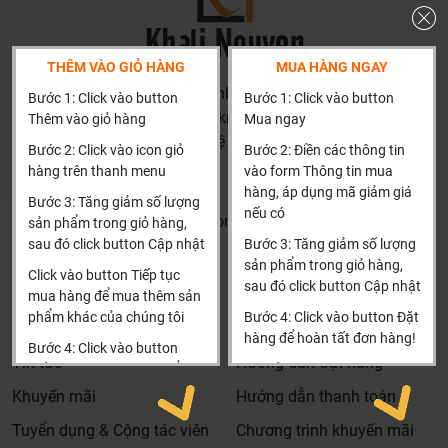
THÊM VÀO GIỎ HÀNG
MUA HÀNG NGAY
HN: số 160 đường Văn Minh, Di Trạch, Hoài Đức, Hà Nội
Bước 1: Click vào button
Bước 1: Click vào button
(Cách đại học công nghiệp 1 km)
Thêm vào giỏ hàng
Mua ngay
HCM và các tỉnh khác: Liên hệ hotline để được hướng dẫn
Bước 2: Click vào icon giỏ
Bước 2: Điền các thông tin
đặt hàng
hàng trên thanh menu
vào form Thông tin mua
Xin cảm ơn!
hàng, áp dụng mã giảm giá
Bước 3: Tăng giảm số lượng
nếu có
Khalinguyen.vn@gmail.com
sản phẩm trong giỏ hàng,
sau đó click button Cập nhật
Bước 3: Tăng giảm số lượng
0904501766
sản phẩm trong giỏ hàng,
Click vào button Tiếp tục
sau đó click button Cập nhật
Thông tin
Thông tin thêm
mua hàng để mua thêm sản
phẩm khác của chúng tôi
Bước 4: Click vào button Đặt
Tìm đại lý & Hợp tác
Hướng dẫn mua hàng
hàng để hoàn tất đơn hàng!
Bước 4: Click vào button
Tin tức
Hướng dẫn đặt hàng
Tiến hành thanh toán để
Xin cảm ơn khách hàng!!!
thanh toán đơn hàng của
Khuyến mãi
Hướng dẫn thanh toán
bạn.
Tuyển dụng & Cộng tác viên
Chương trình khuyến mãi
Xin cảm ơn khách hàng!!!