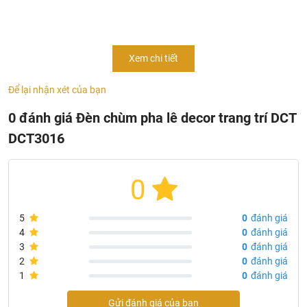
Vật liệu: Pha lê
Nguồn sáng: Chip LED
LED công nghệ cao 3 màu:màu vàng,màu trắng và trung
Xem chi tiết
tính
Ứng dụng
: Đèn chùm pha lê dành cho phòng khách,
Để lại nhận xét của bạn
sảnh nhà hàng, khách sạn, công ty, resort cao cấp,…
0 đánh giá Đèn chùm pha lê decor trang trí DCT
DCT3016
0
5
0
đánh giá
4
0
đánh giá
3
0
đánh giá
2
0
đánh giá
1
0
đánh giá
Gửi đánh giá của bạn