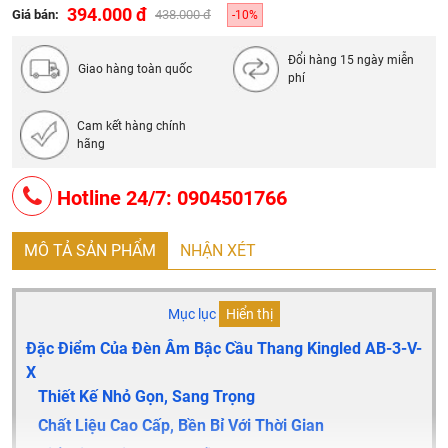
Thân đèn/ Vỏ đèn: Cấu tạo từ hợp kim nhôm sơn tĩnh
394.000 đ
Giá bán:
438.000 đ
-10%
điện
Đổi hàng 15 ngày miễn
Giao hàng toàn quốc
phí
Cam kết hàng chính
hãng
Hotline 24/7: 0904501766
MÔ TẢ SẢN PHẨM
NHẬN XÉT
Mục lục
Hiển thị
Đặc Điểm Của Đèn Âm Bậc Cầu Thang Kingled AB-3-V-
X
Thiết Kế Nhỏ Gọn, Sang Trọng
Chất Liệu Cao Cấp, Bền Bỉ Với Thời Gian