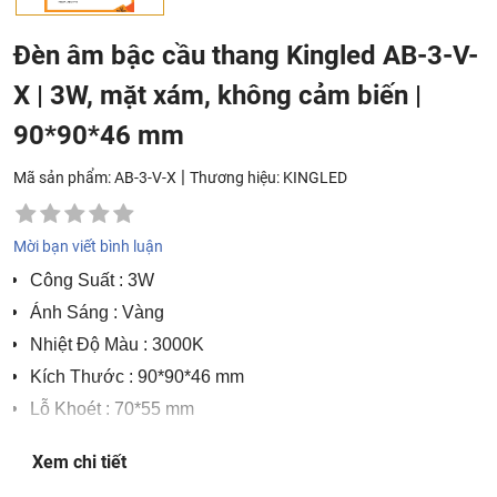
Đèn âm bậc cầu thang Kingled AB-3-V-
X | 3W, mặt xám, không cảm biến |
90*90*46 mm
|
Mã sản phẩm: AB-3-V-X
Thương hiệu:
KINGLED
Mời bạn viết bình luận
Công Suất
: 3W
Ánh Sáng
: Vàng
Nhiệt Độ Màu
: 3000K
Kích Thước
: 90*90*46 mm
Lỗ Khoét
: 70*55 mm
Chip LED
: CREE
Xem chi tiết
Tiêu Chuẩn
: IP 65