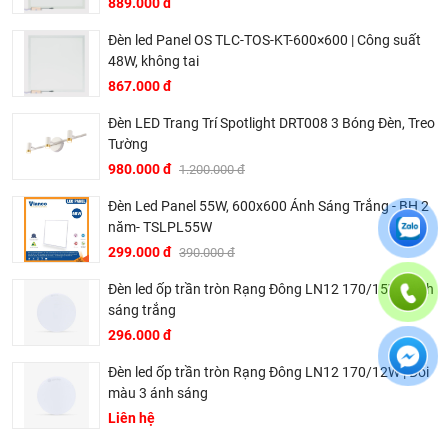
889.000 đ
Đèn led Panel OS TLC-TOS-KT-600×600 | Công suất
48W, không tai
867.000 đ
Đèn LED Trang Trí Spotlight DRT008 3 Bóng Đèn, Treo
Tường
980.000 đ
1.200.000 đ
Đèn Led Panel 55W, 600x600 Ánh Sáng Trắng - BH 2
năm- TSLPL55W
299.000 đ
390.000 đ
Đèn led ốp trần tròn Rạng Đông LN12 170/15W | Ánh
sáng trắng
296.000 đ
Đèn led ốp trần tròn Rạng Đông LN12 170/12W | Đổi
màu 3 ánh sáng
Liên hệ