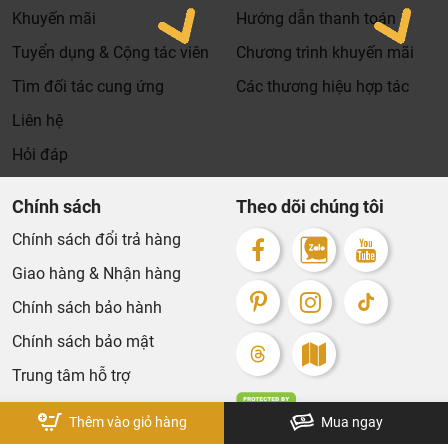
thanh toán đơn hàng của
Khuyến mãi
Hướng dẫn thanh toán
bạn.
Tuyển dụng & Cộng tác viên
Chương trình khuyến mãi
Xin cảm ơn khách hàng!!!
Tìm đối tác cung ứng
Các thương hiệu hợp tác
Liên hệ
Hỏi đáp
Chính sách
Theo dõi chúng tôi
Chính sách đổi trả hàng
Giao hàng & Nhận hàng
Chính sách bảo hành
Chính sách bảo mật
Trung tâm hỗ trợ
Thêm vào giỏ hàng
Mua ngay