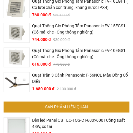
Quạt Thông Gió Phòng Tắm Panasonic FV-10EGF1 (
Có lưới chắn côn trùng, kháng nước IPX4)
760.000 đ
950.000 đ
Quạt Thông Gió Phòng Tắm Panasonic FV-15EGS1
(Có mái che - Ống thông nghiêng)
744.000 đ
930.000 đ
Quạt Thông Gió Phòng Tắm Panasonic FV-10EGS1
(Có mái che - Ống thông nghiêng)
616.000 đ
770.000 đ
Quạt Trần 3 Cánh Panasonic F-56NCL Màu Đồng Cổ
Điển
1.680.000 đ
2.100.000 đ
SẢN PHẨM LIÊN QUAN
Đèn led Panel OS TLC-TOS-CT-600×600 | Công suất
48W, có tai