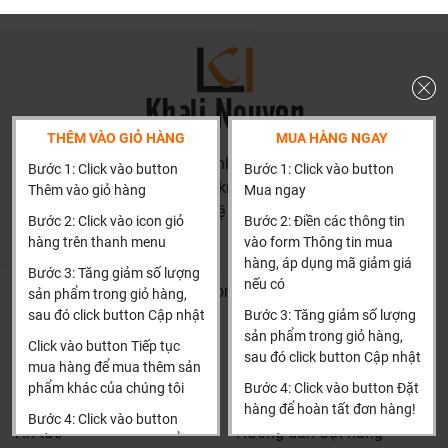
THÊM VÀO GIỎ HÀNG
MUA HÀNG NGAY
HN: số 160 đường Văn Minh, Di Trạch, Hoài Đức, Hà Nội
Bước 1: Click vào button
Bước 1: Click vào button
(Cách đại học công nghiệp 1 km)
Thêm vào giỏ hàng
Mua ngay
HCM và các tỉnh khác: Liên hệ hotline để được hướng dẫn
Bước 2: Click vào icon giỏ
Bước 2: Điền các thông tin
đặt hàng
hàng trên thanh menu
vào form Thông tin mua
Xin cảm ơn!
hàng, áp dụng mã giảm giá
Bước 3: Tăng giảm số lượng
nếu có
Khalinguyen.vn@gmail.com
sản phẩm trong giỏ hàng,
sau đó click button Cập nhật
Bước 3: Tăng giảm số lượng
0904501766
sản phẩm trong giỏ hàng,
Click vào button Tiếp tục
sau đó click button Cập nhật
Thông tin
Thông tin thêm
mua hàng để mua thêm sản
phẩm khác của chúng tôi
Bước 4: Click vào button Đặt
Tìm đại lý & Hợp tác
Hướng dẫn mua hàng
hàng để hoàn tất đơn hàng!
Bước 4: Click vào button
Tin tức
Hướng dẫn đặt hàng
Tiến hành thanh toán để
Xin cảm ơn khách hàng!!!