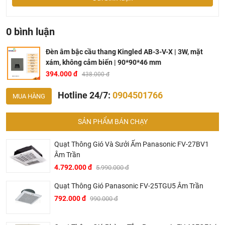
0 bình luận
Đèn âm bậc cầu thang Kingled AB-3-V-X | 3W, mặt
xám, không cảm biến | 90*90*46 mm
394.000 đ
438.000 đ
Hotline 24/7:
0904501766
MUA HÀNG
SẢN PHẨM BÁN CHẠY
Quạt Thông Gió Và Sưởi Ấm Panasonic FV-27BV1
Âm Trần
4.792.000 đ
5.990.000 đ
Quạt Thông Gió Panasonic FV-25TGU5 Âm Trần
792.000 đ
990.000 đ