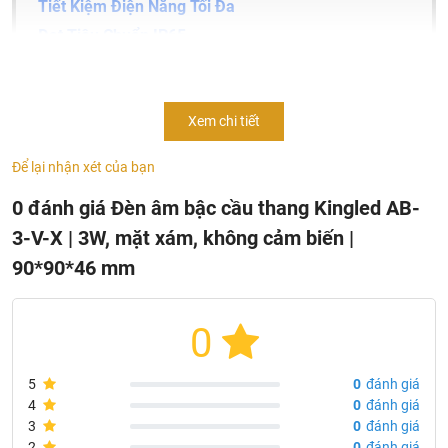
Tiết Kiệm Điện Năng Tối Đa
Đạt Tiêu Chuẩn IP65
Thông Số Kỹ Thuật Đèn Âm Bậc Cầu Thang AB-3-V-X
Điểm Nổi Bật Của KingLED
Xem chi tiết
Chứng Nhận Chứng Chỉ Của Kingled
Để lại nhận xét của bạn
Đèn âm bậc cầu thang Kingled
không cảm biến được ứng
dụng trong chiếu sáng và trang trí khu vực cầu thang, hành
0 đánh giá Đèn âm bậc cầu thang Kingled AB-
lang, sân vườn, trong nhà,...Thiết kế góc chiếu sáng hình
3-V-X | 3W, mặt xám, không cảm biến |
thang mới lạ, không gây chói mắt cho người đi lại.
90*90*46 mm
0
5
0
đánh giá
4
0
đánh giá
3
0
đánh giá
2
0
đánh giá