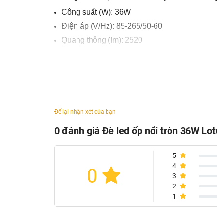
Công suất (W): 36W
Điện áp (V/Hz): 85-265/50-60
Quang thông (Im): 2520
Nhiệt độ màu (K): 3000/4000/6500
Chi số hoàn màu: 80
Tuổi thọ (giờ): 25000
Độ dày đèn(mm): 10
Kích thước (øxR)mm: 400x35
Để lại nhận xét của bạn
Số lượng PCS/thùng: 1 PCS
0 đánh giá Đè led ốp nổi tròn 36W L
5
4
0
3
2
1