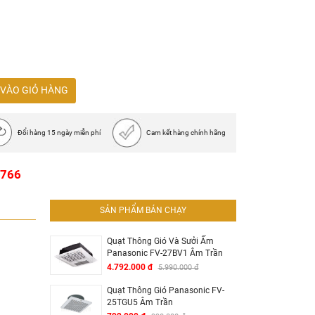
35
S
VÀO GIỎ HÀNG
Đổi hàng 15 ngày miễn phí
Cam kết hàng chính hãng
1766
SẢN PHẨM BÁN CHẠY
Quạt Thông Gió Và Sưởi Ấm
Panasonic FV-27BV1 Âm Trần
4.792.000 đ
5.990.000 đ
Quạt Thông Gió Panasonic FV-
25TGU5 Âm Trần