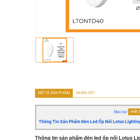
MÔ TẢ SẢN PHẨM
NHẬN XÉT
Mục lục
Hiển 
Thông Tin Sản Phẩm Đèn Led Ốp Nổi Lotus Light
Thông tin sản phẩm đèn led ốp nổi Lotus L