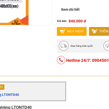
Tuổi thọ (giờ): 25000
Xem chi tiết
Độ dày đèn(mm): 10
Kích thước (øxR)mm: 400x
840.000 đ
Giá bán:
Số lượng PCS/thùng: 1 PC
MUA NGAY
THÊM 
Giao hàng toàn quốc
Hotline 24/7: 090450
thị
ing LTONTD40
ighting LTONTD40