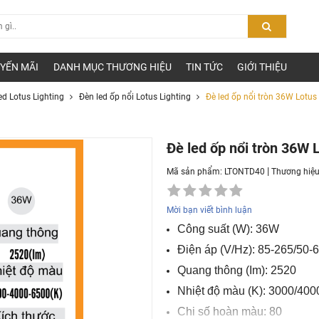
YẾN MÃI
DANH MỤC THƯƠNG HIỆU
TIN TỨC
GIỚI THIỆU
ed Lotus Lighting
Đèn led ốp nổi Lotus Lighting
Đè led ốp nổi tròn 36W Lotu
Đè led ốp nổi tròn 36W
|
Mã sản phẩm: LTONTD40
Thương hiệ
Mời bạn viết bình luận
Công suất (W): 36W
Điện áp (V/Hz): 85-265/50-
Quang thông (Im): 2520
Nhiệt độ màu (K): 3000/400
Chi số hoàn màu: 80