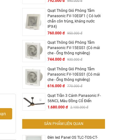
792.000 đ
990.000 đ
Quạt Thông Gió Phòng Tắm
Panasonic FV-10EGF1 ( Có lưới
chắn côn trùng, kháng nước
IPX4)
760.000 đ
950.000 đ
Quạt Thông Gió Phòng Tắm
Panasonic FV-15EGS1 (Có mái
che - Ống thông nghiêng)
744.000 đ
930.000 đ
Quạt Thông Gió Phòng Tắm
Panasonic FV-10EGS1 (Có mái
che - Ống thông nghiêng)
616.000 đ
770.000 đ
Quạt Trần 3 Cánh Panasonic F-
56NCL Màu Đồng Cổ Điển
1.680.000 đ
2.100.000 đ
bạn
SẢN PHẨM LIÊN QUAN
Đèn led Panel OS TLC-TOS-CT-