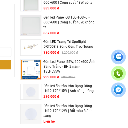
600×600 | Công suất 48W, có tai
889.000 đ
Đèn led Panel OS TLC-TOS-KT-
600×600 | Công suất 48W, không
tai
867.000 đ
Đèn LED Trang Trí Spotlight
DRT008 3 Bóng Đèn, Treo Tường
980.000 đ
1.200.000 đ
Đèn Led Panel 55W, 600x600 Ánh
Sáng Trắng - BH 2 năm-
TSLPL55W
299.000 đ
390.000 đ
Đèn led ốp trần tròn Rạng Đông
LN12 170/15W | Ánh sáng trắng
296.000 đ
Đèn led ốp trần tròn Rạng Đông
LN12 170/12W | Đổi màu 3 ánh
sáng
Liên hệ