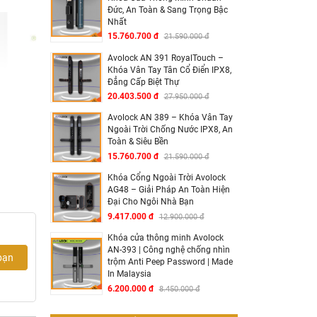
Đức, An Toàn & Sang Trọng Bậc
Nhất
15.760.700 đ
21.590.000 đ
Avolock AN 391 RoyalTouch –
Khóa Vân Tay Tân Cổ Điển IPX8,
Đẳng Cấp Biệt Thự
20.403.500 đ
27.950.000 đ
Avolock AN 389 – Khóa Vân Tay
Ngoài Trời Chống Nước IPX8, An
Toàn & Siêu Bền
15.760.700 đ
21.590.000 đ
Khóa Cổng Ngoài Trời Avolock
AG48 – Giải Pháp An Toàn Hiện
Đại Cho Ngôi Nhà Bạn
9.417.000 đ
12.900.000 đ
Khóa cửa thông minh Avolock
AN-393 | Công nghệ chống nhìn
bạn
trộm Anti Peep Password | Made
In Malaysia
6.200.000 đ
8.450.000 đ