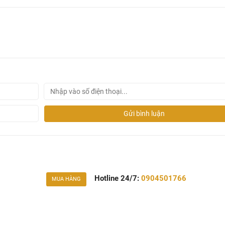
Gửi bình luận
Hotline 24/7:
0904501766
MUA HÀNG
a Nhôm Kassler KL-599 Black