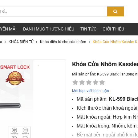
YẾN MÃI
DANH MỤC THƯƠNG HIỆU
TIN TỨC
GIỚI THIỆU
ửa
KHÓA ĐIỆN TỬ
Khóa điện tử cho cửa nhôm
Khóa Cửa Nhôm Kassler KL
Khóa Cửa Nhôm Kassler
|
Mã sản phẩm: KL-599 Black
Thương h
Mời bạn viết bình luận
Mã sản phẩm:
KL-599 Blac
Kích thước thân khoá ngoà
Mặt khóa ngoài: Hợp kim N
Mặt khóa trong: Nhôm, kẽm
Bề mặt bên ngoài phủ kim lo