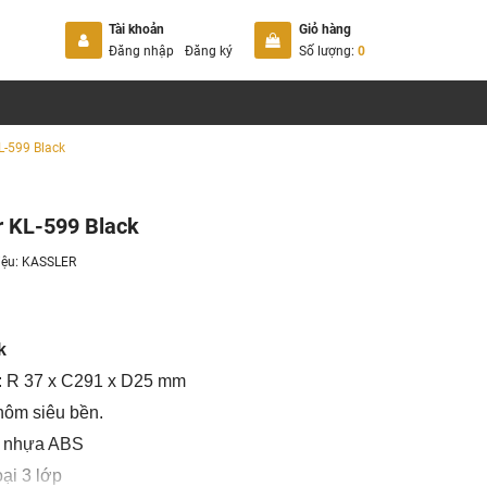
Tài khoản
Giỏ hàng
Đăng nhập
Đăng ký
Số lượng:
0
-599 Black
 KL-599 Black
iệu:
KASSLER
k
i: R 37 x C291 x D25 mm
hôm siêu bền.
, nhựa ABS
ại 3 lớp