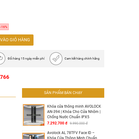
ay, thẻ từ, chìa khóa cơ
 tay, 100 thẻ từ, 100 mật mã
ời dùng
-16%
 Xám
VÀO GIỎ HÀNG
0%
Đổi hàng 15 ngày miễn phí
Cam kết hàng chính hãng
DC9V (không bao gồm)
g / mở)
1766
SẢN PHẨM BÁN CHẠY
Khóa cửa thông minh AVOLOCK
AN-394 | Khóa Cho Cửa Nhôm |
Chống Nước Chuẩn IPX5
7.292.700 đ
9.990.000 đ
Avolock AL 78TFV Face ID –
Khóa Cửa Thông Minh Chuẩn