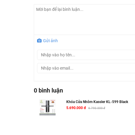
Gửi ảnh
0 bình luận
Khóa Cửa Nhôm Kassler KL-599 Black
5.690.000 đ
6.790.000 đ
Khóa Cử
Kích thước