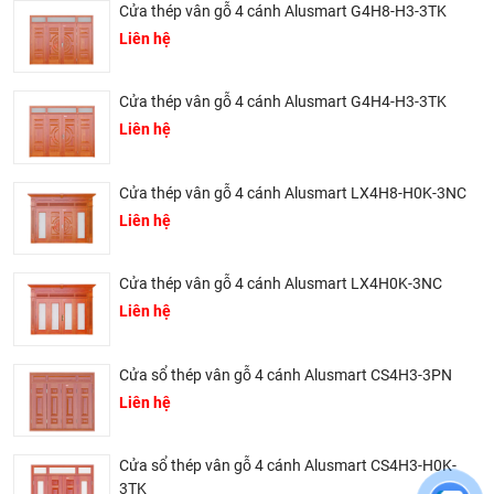
loại vật liệu, công nghệ hiện đại và là giải pháp để thay thế
Cửa thép vân gỗ 4 cánh Alusmart G4H8-H3-3TK
cửa gỗ truyền thống. Không những mang đầy đủ các phẩm
Liên hệ
chất của gỗ tự nhiên mà còn khắc chế được hầu hết các
nhược điểm của cửa gỗ.
Cửa thép vân gỗ 4 cánh Alusmart G4H4-H3-3TK
Với nhiều ưu điểm như:
Liên hệ
Không cong vênh, không mối mọt, không co ngót.
Cửa thép vân gỗ 4 cánh Alusmart LX4H8-H0K-3NC
Không bong tróc, phai màu, phù hợp với môi trường ở
Liên hệ
Việt Nam.
Chống cháy nổ, chống ồn, chống cậy phá.
Cửa thép vân gỗ 4 cánh Alusmart LX4H0K-3NC
Mẫu mã đa dạng, phong phú, phù hợp với nhiều phong
Liên hệ
cách kiến trúc hiện đại và cổ điển.
Độ bền vượt thời gian. Bảo hành 5 năm.
Cửa sổ thép vân gỗ 4 cánh Alusmart CS4H3-3PN
Giá rẻ hơn so với các sản phẩm cửa gỗ tự nhiên.
Liên hệ
Tại Khali Nguyễn, chúng tôi cam kết:
Cam kết 100% sản phẩm chính hãng, nếu phát hiện ra
Cửa sổ thép vân gỗ 4 cánh Alusmart CS4H3-H0K-
hàng giả hàng nhái hoàn tiền 200%.
3TK