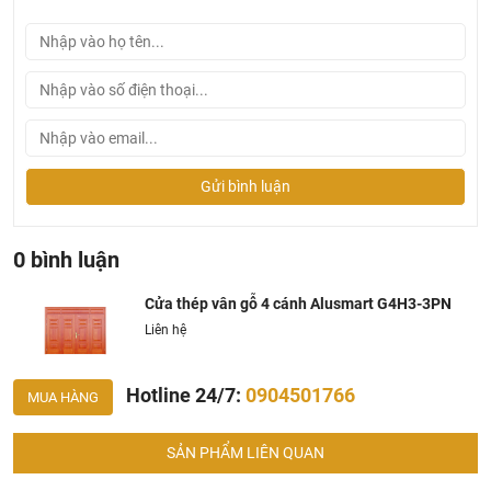
Thông tin kích thước tiêu chuẩn cửa thép vân gỗ 4
cánh Alusmart LX4H0K-3NC
Gửi bình luận
0 bình luận
Cửa thép vân gỗ 4 cánh Alusmart G4H3-3PN
Liên hệ
Hotline 24/7:
0904501766
MUA HÀNG
Ưu điểm của cửa thép vân gỗ 4 cánh
SẢN PHẨM LIÊN QUAN
Cửa Thép Vân Gỗ 4 Cánh là một sản phẩm hội tụ nhiều