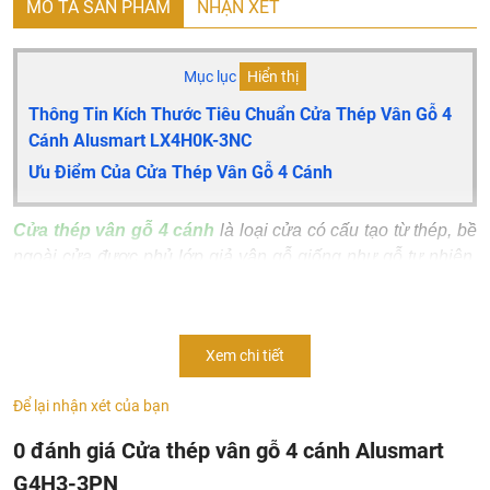
MÔ TẢ SẢN PHẨM
NHẬN XÉT
Mục lục
Hiển thị
Thông Tin Kích Thước Tiêu Chuẩn Cửa Thép Vân Gỗ 4
Cánh Alusmart LX4H0K-3NC
Ưu Điểm Của Cửa Thép Vân Gỗ 4 Cánh
Cửa thép vân gỗ 4 cánh
là loại cửa có cấu tạo từ thép, bề
ngoài cửa được phủ lớp giả vân gỗ giống như gỗ tự nhiên.
Cửa thép vân gỗ đang là một trong những dòng sản phẩm
cao cấp trên thị trường với sự đa dạng về mẫu mã, màu sắc.
Với tính thẩm mỹ cao, tính bền chắc và những ưu điểm nổi
Xem chi tiết
trội khác như: Cách âm, Cách nhiệt tốt, Chống cháy nổ,
Chống cạy phá…
Cửa thép vân gỗ 4 cánh cân
không chỉ
Để lại nhận xét của bạn
mang lại vẻ đẹp cho không gian sống hiện đại, mà còn bảo
0 đánh giá Cửa thép vân gỗ 4 cánh Alusmart
vệ cho ngôi nhà của bạn.
G4H3-3PN