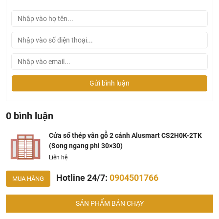
Thông tin kích thước tiêu chuẩn cơ bản cửa sổ 2 cánh
Alusmart CS2H0K-2TK
Gửi bình luận
0 bình luận
Cửa sổ thép vân gỗ 2 cánh Alusmart CS2H0K-2TK
(Song ngang phi 30×30)
Liên hệ
Hotline 24/7:
0904501766
MUA HÀNG
Ưu điểm của cửa sổ thép vân gỗ 2 cánh Alusmart
SẢN PHẨM BÁN CHẠY
Cửa sổ thép vân gỗ Alusmart
sử dụng chất liệu cao cấp