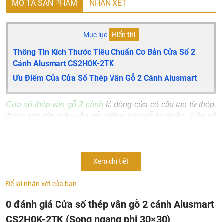
MÔ TẢ SẢN PHẨM
NHẬN XÉT
Mục lục
Hiển thị
Thông Tin Kích Thước Tiêu Chuẩn Cơ Bản Cửa Sổ 2
Cánh Alusmart CS2H0K-2TK
Ưu Điểm Của Cửa Sổ Thép Vân Gỗ 2 Cánh Alusmart
Cửa sổ thép vân gỗ 2 cánh
là dòng cửa có cấu tạo từ thép,
được sơn lớp màu vân gỗ, giống như gỗ tự nhiên. Cửa sổ
thép sơn vân gỗ đang là một trong những dòng sản phẩm
cao cấp trên thị trường với sự đa dạng về mẫu mã, màu sắc.
Với tính thẩm mỹ cao, tính bền chắc và những ưu điểm nổi
Xem chi tiết
trội khác như: cách âm, cách nhiệt tốt, chống cháy nổ,
chống cạy phá…
Cửa sổ thép vân gỗ 2 cánh
không chỉ
Để lại nhận xét của bạn
mang lại vẻ đẹp cho không gian sống hiện đại, mà còn bảo
0 đánh giá Cửa sổ thép vân gỗ 2 cánh Alusmart
vệ cho ngôi nhà của bạn.
CS2H0K-2TK (Song ngang phi 30×30)