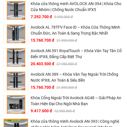
và mẫu mã đa dạng, phù hợp với hầu hết các phong
Khóa cửa thông minh AVOLOCK AN-394 | Khóa Cho
cách nội thất của các gia đình Việt. Với nhiều ưu điểm vượt
Cửa Nhôm | Chống Nước Chuẩn IPX5
trội như:
7.292.700 đ
9.990.000 đ
Mẫu cửa được thiết kế tinh tế, độc đáo, giúp tạo nên một
Avolock AL 78TFV Face ID – Khóa Cửa Thông Minh
không gian sống Hiện đại – Sang trọng.
Chuẩn Đức, An Toàn & Sang Trọng Bậc Nhất
Mẫu mã đa dạng, màu sắc phong phú đáp ứng được mọi
15.760.700 đ
21.590.000 đ
nhu cầu của khách hàng.
Avolock AN 391 RoyalTouch – Khóa Vân Tay Tân Cổ
Không cong vênh – Không mối mọt – Không co ngót.
Điển IPX8, Đẳng Cấp Biệt Thự
Cách nhiệt – cách âm tốt.
20.403.500 đ
27.950.000 đ
Chống cháy nổ, chống cạy phá.
Avolock AN 389 – Khóa Vân Tay Ngoài Trời Chống
Lắp đặt dễ dàng: Cửa được giao đến đã được hoàn
Nước IPX8, An Toàn & Siêu Bền
thiện, có thể lắp ghép bằng phương pháp đồ mộc bình
15.760.700 đ
21.590.000 đ
thường, đơn giản.
Khóa Cổng Ngoài Trời Avolock AG48 – Giải Pháp An
Chống cháy chống lan: Sản phẩm được tạo từ thép tấm
Toàn Hiện Đại Cho Ngôi Nhà Bạn
nên không bắt lửa, ngăn cháy tốt.
9.417.000 đ
12.900.000 đ
Độ bền cao: Không bị nứt, bong tróc khi phơi nắng
Khóa cửa thông minh Avolock AN-393 | Công nghệ
mưa. Vệ sinh lau chùi dễ dàng.