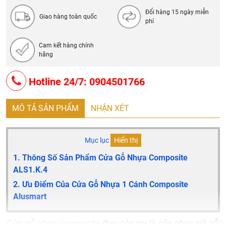
Đổi hàng 15 ngày miễn
Giao hàng toàn quốc
phí
Cam kết hàng chính
hãng
Hotline 24/7: 0904501766
MÔ TẢ SẢN PHẨM
NHẬN XÉT
Mục lục
Hiển thị
1. Thông Số Sản Phẩm Cửa Gỗ Nhựa Composite
ALS1.K.4
2. Ưu Điểm Của Cửa Gỗ Nhựa 1 Cánh Composite
Alusmart
Cửa gỗ nhựa composite
(hay còn gọi là cửa nhựa giả gỗ;