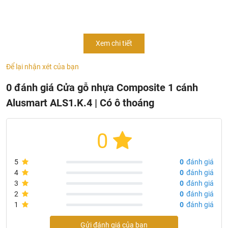
cửa nhựa vân gỗ hoặc cửa nhựa composite…) là dòng cửa
đi 1 cánh rất được ưa chuộng trong nhiều công trình nhà ở
hiện nay.
Xem chi tiết
Cửa gỗ nhựa composite Alusmart gần như hoàn hảo với
các tính năng vượt trội: chống nước, chống ẩm, chống ăn
Để lại nhận xét của bạn
mòn, chống mối mọt, chịu nhiệt, cách âm tốt và dễ dàng lắp
0 đánh giá Cửa gỗ nhựa Composite 1 cánh
đặt. Vì vậy, cửa nhựa composite rất bền và rất thích hợp để
sử dụng cho căn nhà của bạn
Alusmart ALS1.K.4 | Có ô thoáng
0
5
0
đánh giá
4
0
đánh giá
3
0
đánh giá
2
0
đánh giá
1
0
đánh giá
Gửi đánh giá của bạn