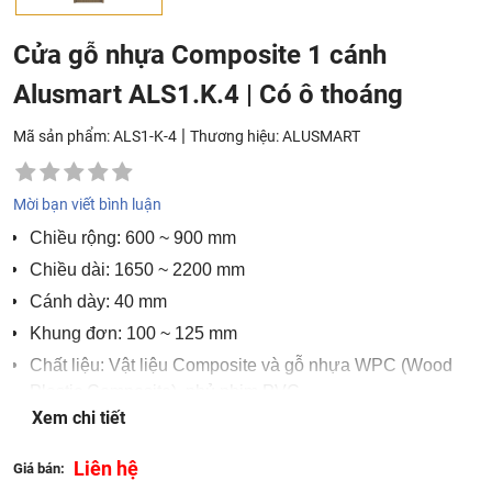
Cửa gỗ nhựa Composite 1 cánh
Alusmart ALS1.K.4 | Có ô thoáng
|
Mã sản phẩm: ALS1-K-4
Thương hiệu:
ALUSMART
Mời bạn viết bình luận
Chiều rộng: 600 ~ 900 mm
Chiều dài: 1650 ~ 2200 mm
Cánh dày: 40 mm
Khung đơn: 100 ~ 125 mm
Chất liệu: Vật liệu Composite và gỗ nhựa WPC (Wood
Plastic Composite), phủ phim PVC
Xem chi tiết
Công nghệ: Công nghệ dán keo nhiệt PUR
Vị trí áp dụng: Phòng ngủ – Phòng bếp, Nhà ăn – Phòng
Liên hệ
Giá bán:
vệ sinh – Phòng thờ