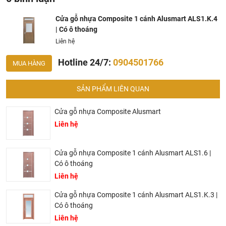
Plastic Composite), phủ phim PVC
Cửa gỗ nhựa Composite 1 cánh Alusmart ALS1.K.4
Công nghệ: Công nghệ dán keo nhiệt PUR, gia tăng độ
| Có ô thoáng
bền và bám dính cho lớp phim bề mặt
Liên hệ
Vị trí áp dụng: Phòng ngủ – Phòng bếp, Nhà ăn – Phòng
vệ sinh – Phòng thờ
Hotline 24/7:
0904501766
MUA HÀNG
Dịch vụ: Sản xuất theo yêu cầu
Thi công: Thi công lắp đặt Toàn quốc
SẢN PHẨM LIÊN QUAN
2. Ưu điểm của cửa gỗ nhựa 1 cánh Composite
Cửa gỗ nhựa Composite Alusmart
Liên hệ
Alusmart
Cửa gỗ nhựa Composites Alusmart rất phù hợp với khí hậu
Cửa gỗ nhựa Composite 1 cánh Alusmart ALS1.6 |
nhiệt đới gió mùa của Việt Nam vì có các tính năng như:
Có ô thoáng
Chống nước, chống ẩm.
Liên hệ
Không mối mọt, không nấm mốc.
Cửa gỗ nhựa Composite 1 cánh Alusmart ALS1.K.3 |
Nhiều kiểu dáng và màu sắc đáp ứng với mọi nhu cầu
Có ô thoáng
của khách hàng.
Liên hệ