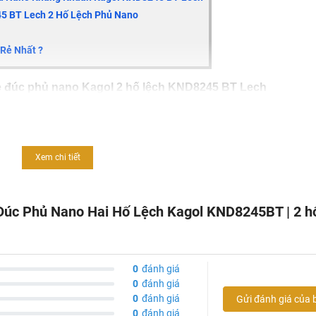
5 BT Lech
2 Hố Lệch Phủ Nano
Rẻ Nhất ?
 đúc phủ nano Kagol 2 hố lệch
KND8245 BT Lech
ống hôi, thoát nước tốt
Xem chi tiết
hịu được lực va đập mạnh
úc Phủ Nano Hai Hố Lệch Kagol KND8245BT | 2 hố
 tiếng động lớn khi sử dụng
 nguyên khối theo công nghệ Hàn Quốc
0
đánh giá
0
đánh giá
0
đánh giá
Gửi đánh giá của 
0
đánh giá