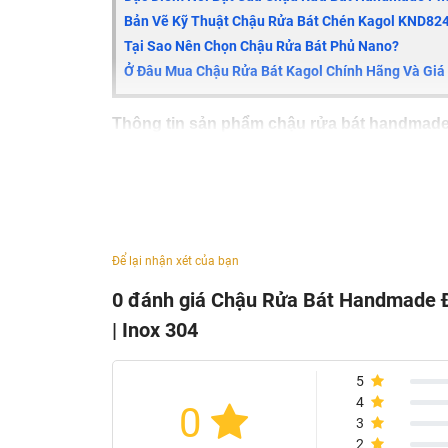
Bản Vẽ Kỹ Thuật Chậu Rửa Bát Chén Kagol
KND824
Tại Sao Nên Chọn Chậu Rửa Bát Phủ Nano?
Ở Đâu Mua Chậu Rửa Bát Kagol Chính Hãng Và Giá 
Thông tin sản phẩm chậu rửa bát handmade
Kích thước: 820x450x240 mm (DxRxS)
Chất liệu: Inox cao cấp phủ nano đen
Phụ kiện: Bộ xả, lọc rác Inox cao cấp giúp ch
Bề mặt phủ nano kháng khuẩn
Để lại nhận xét của bạn
Bề mặt chậu dày bóng mờ, khó trầy xước, c
0 đánh giá Chậu Rửa Bát Handmade Đ
Đáy chậu có miếng lót chống ồn, hạn chế gây
| Inox 304
Hàng thủ công, không có mối hàn, được đúc
5
4
0
3
2