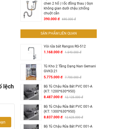
chen 2 hố | I ốc đồng thau | Gọn
không gian dưới chậu |chống
chuột cắn
390.000 đ
690.000 đ
SẢN PHẨM LIÊN QUAN
Vòi rửa bát Rangos RG-512
1.168.000 đ
1.540.000 đ
Tủ Kho 2 Tầng Dạng Nan Gemani
GVKD.21
5.775.000 đ
7.700.000 đ
 lệch
Bộ Tủ Chậu Rửa Bát PVC 001-A
(KT: 1200*630*950)
8.487.000 đ
12.125.000 đ
Bộ Tủ Chậu Rửa Bát PVC 001-A
(KT: 1300*630*950)
8.837.000 đ
12.625.000 đ
bạn
Bộ Tủ Chậu Rửa Bát PVC 001-A