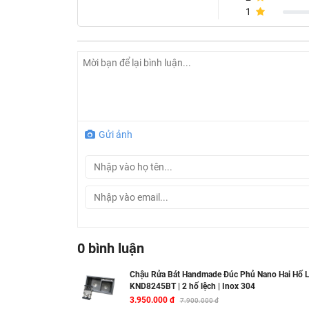
1
Gửi ảnh
0 bình luận
Chậu Rửa Bát Handmade Đúc Phủ Nano Hai Hố L
KND8245BT | 2 hố lệch | Inox 304
3.950.000 đ
7.900.000 đ