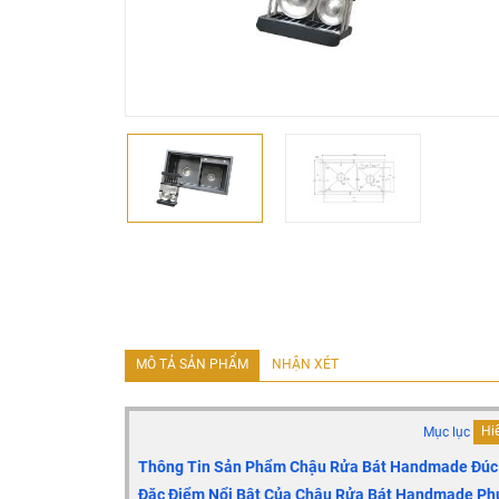
MÔ TẢ SẢN PHẨM
NHẬN XÉT
Mục lục
Hiể
Thông Tin Sản Phẩm Chậu Rửa Bát Handmade Đúc
Đặc Điểm Nổi Bật Của
Chậu Rửa Bát Handmade Ph