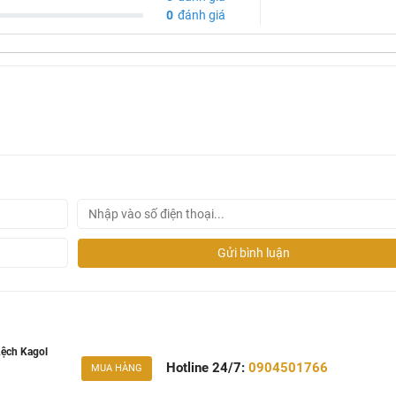
0
đánh giá
Gửi bình luận
ệch Kagol
Hotline 24/7:
0904501766
MUA HÀNG