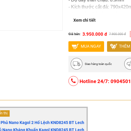
- Kích thước cắt đá: 790x42
- Phụ kiện: Bộ xả, lọc rác In
Xem chi tiết
- Bảo hành: 3 năm
-
Miễn phí vận chuyển toàn quốc
3.950.000 đ
Giá bán:
7.900.000 đ
MUA NGAY
THÊM 
Giao hàng toàn quốc
Hotline 24/7: 090450
n thị
 Phủ Nano Kagol 2 Hố Lệch
KND8245 BT Lech
ủ Nano Kháng Khuẩn Kagol KND8245 BT Lech