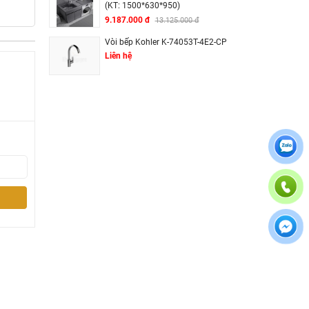
(KT: 1500*630*950)
9.187.000 đ
13.125.000 đ
Vòi bếp Kohler K-74053T-4E2-CP
Liên hệ