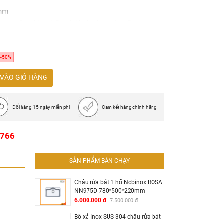
0mm
ox cao cấp giúp chống hôi, thoát nước tốt
-50%
VÀO GIỎ HÀNG
Đổi hàng 15 ngày miễn phí
Cam kết hàng chính hãng
1766
SẢN PHẨM BÁN CHẠY
Chậu rửa bát 1 hố Nobinox ROSA
NN975D 780*500*220mm
6.000.000 đ
7.500.000 đ
Bộ xả Inox SUS 304 chậu rửa bát