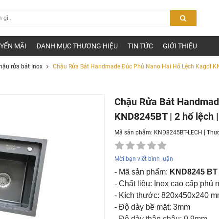
YẾN MÃI
DANH MỤC THƯƠNG HIỆU
TIN TỨC
GIỚI THIỆU
hậu rửa bát Inox
Chậu Rửa Bát Handmade Đúc Phủ Nano Hai Hố Lệch Kagol KND
Chậu Rửa Bát Handmade
KND8245BT | 2 hố lệch |
|
Mã sản phẩm: KND8245BT-LECH
Thươ
Mời bạn viết bình luận
- Mã sản phẩm:
KND8245 BT
- Chất liệu: Inox cao cấp phủ
- Kích thước: 820x450x240 
- Độ dày bề mặt: 3mm
- Độ dày thân chậu: 0.9mm