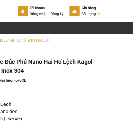
Tài khoản
Giỏ hàng
Đăng nhập
Đăng ký
Số lượng:
0
8245BT | 2 hố lệch | Inox 304
 Đúc Phủ Nano Hai Hố Lệch Kagol
 Inox 304
ng hiệu:
KAGOL
 Lech
 nano đen
mm (DxRxS)