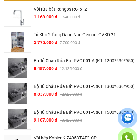
cao su mềm dẻo giúp cho chậu không bị rỉ nước trước
Vòi rửa bát Rangos RG-512
mọi tác động bên ngoài. Gioăng cao su được ngâm trong
1.168.000 đ
1.540.000 đ
mỡ chuyên dụng và chất bảo quản tránh sự sâm nhập
của chất xúc tác đảm bảo cao su luôn đảm bảo độ co dãn
Tủ Kho 2 Tầng Dạng Nan Gemani GVKD.21
và bền.
5.775.000 đ
7.700.000 đ
Công việc vệ sinh
chậu rửa nano
cũng trở nên đơn giản
dễ dàng: Với những hạt nano siêu nhỏ trên bề mặt, chậu
Bộ Tủ Chậu Rửa Bát PVC 001-A (KT: 1200*630*950)
rửa bát phủ nano kháng khuẩn công nghệ mới giúp
8.487.000 đ
12.125.000 đ
nước ít bám dính hơn- dễ vệ sinh hơn, tiết kiệm thời gian
công sức.
Bộ Tủ Chậu Rửa Bát PVC 001-A (KT: 1300*630*950)
Bản vẽ kỹ thuật chậu rửa bát chén Kagol
KND8248
8.837.000 đ
12.625.000 đ
BT
2 hố phủ nano
Bộ Tủ Chậu Rửa Bát PVC 001-A (KT: 1500*630*950)
9.187.000 đ
13.125.000 đ
Vòi bếp Kohler K-74053T-4E2-CP