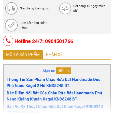
Đổi hàng 15 ngày miễn
Giao hàng toàn quốc
phí
Cam kết hàng chính
hãng
Hotline 24/7: 0904501766
MÔ TẢ SẢN PHẨM
NHẬN XÉT
Mục lục
Hiển thị
Thông Tin Sản Phẩm Chậu Rửa Bát Handmade Đúc
Phủ Nano Kagol 2 Hố
KND8248 BT
Đặc Điểm Nổi Bật Của
Chậu Rửa Bát Handmade Phủ
Nano Kháng Khuẩn Kagol KND8248 BT
Bản Vẽ Kỹ Thuật Chậu Rửa Bát Chén Kagol
KND8248
BT
2 Hố Phủ Nano