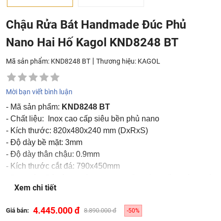
Chậu Rửa Bát Handmade Đúc Phủ
Nano Hai Hố Kagol KND8248 BT
|
Mã sản phẩm: KND8248 BT
Thương hiệu:
KAGOL
Mời bạn viết bình luận
- Mã sản phẩm:
KND8248 BT
- Chất liệu: Inox cao cấp siêu bền phủ nano
- Kích thước: 820x480x240 mm (DxRxS)
- Độ dày bề mặt: 3mm
- Độ dày thân chậu: 0.9mm
- Kích thước cắt đá: 790x450mm
- Phụ kiện: Bộ xả, lọc rác Inox cao cấp giúp chống hôi, thoát
Xem chi tiết
nước tốt
- Bảo hành: 3 năm
4.445.000 đ
Giá bán:
8.890.000 đ
-50%
-
Miễn phí vận chuyển toàn quốc