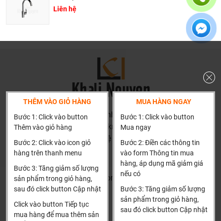
Liên hệ
THÊM VÀO GIỎ HÀNG
MUA HÀNG NGAY
HN: số 160 đường Văn Minh, Di Trạch, Hoài Đức, Hà Nội
Bước 1: Click vào button
Bước 1: Click vào button
(Cách đại học công nghiệp 1 km)
Thêm vào giỏ hàng
Mua ngay
HCM và các tỉnh khác: Liên hệ hotline để được hướng dẫn
Bước 2: Click vào icon giỏ
Bước 2: Điền các thông tin
đặt hàng
hàng trên thanh menu
vào form Thông tin mua
Xin cảm ơn!
hàng, áp dụng mã giảm giá
Bước 3: Tăng giảm số lượng
nếu có
Tại sao nên chọn chậu rửa bát phủ nano?
Khalinguyen.vn@gmail.com
sản phẩm trong giỏ hàng,
sau đó click button Cập nhật
Bước 3: Tăng giảm số lượng
Chống bám bẩn: Bề mặt trơn bóng, chống sự bám dính
0904501766
sản phẩm trong giỏ hàng,
của bụi bẩn, đồ ăn thừa
Click vào button Tiếp tục
sau đó click button Cập nhật
Thông tin
Thông tin thêm
mua hàng để mua thêm sản
Dễ dàng lau rửa: Chỉ cần dùng khăn mềm là đã dễ dàng