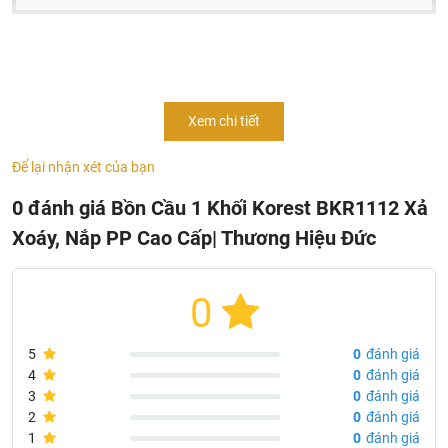
Video sản phẩm bồn cầu Korest BKR1112
Xem chi tiết
Để lại nhận xét của bạn
0 đánh giá Bồn Cầu 1 Khối Korest BKR1112 Xả
Xoáy, Nắp PP Cao Cấp| Thương Hiệu Đức
0
5
0
đánh giá
Đặc điểm của bồn cầu 1 khối Korest BKR1112 xả xoáy
4
0
đánh giá
kết hợp tia đẩy cực mạnh
3
0
đánh giá
2
0
đánh giá
– Kiểu dáng hiện đại mang phong cách sang trọng, thanh
1
0
đánh giá