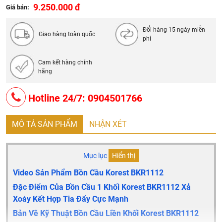
9.250.000 đ
Giá bán:
chế độ xả tiểu, xả đại tiết kiệm nước
Phụ kiện két: Sử dụng phụ kiện nước K-Friendly-W (bảo
Đổi hàng 15 ngày miễn
Giao hàng toàn quốc
hành 5 năm)
phí
Phụ kiện đi kèm: Dây cấp, van chia nước chữ T, gioăng
ngăn mùi
Cam kết hàng chính
hãng
Yêu cầu kích hoạt bảo hành điện tử
Sản phẩm được phân phối tại các tỉnh thành thuộc khu
Hotline 24/7: 0904501766
vực phía Bắc
MÔ TẢ SẢN PHẨM
NHẬN XÉT
Mục lục
Hiển thị
Video Sản Phẩm Bồn Cầu Korest BKR1112
Đặc Điểm Của Bồn Cầu 1 Khối Korest BKR1112 Xả
Xoáy Kết Hợp Tia Đẩy Cực Mạnh
Bản Vẽ Kỹ Thuật Bồn Cầu Liền Khối Korest BKR1112