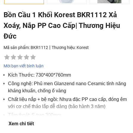
Bồn Cầu 1 Khối Korest BKR1112 Xả
Xoáy, Nắp PP Cao Cấp| Thương Hiệu
Đức
|
Mã sản phẩm: BKR1112
Thương hiệu:
Korest
Mời bạn viết bình luận
Kích Thước: 730*400*760mm
Công nghệ: Phủ men Glanzend nano Ceramic tính năng
kháng khuẩn, chống ố vàng
Chất liệu nắp + bệ ngồi: Nhựa đặc PP cao cấp, đóng êm
với cơ chế tháo lắp dễ dàng (bảo hành 3 năm)
Tâm thoát: S-trap 300mm
Xem chi tiết
Vành xả: Rimfree (Vành thẳng không góc khuất)
Hệ xả: Xả xoáy kết hợp tia đẩy lỗ thoát siêu lớn 80mm, 2