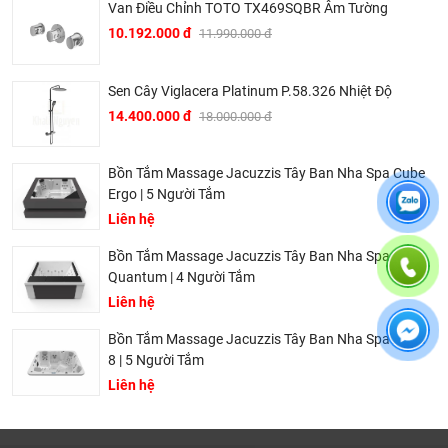
Van Điều Chỉnh TOTO TX469SQBR Âm Tường
10.192.000 đ
11.990.000 đ
Sen Cây Viglacera Platinum P.58.326 Nhiệt Độ
14.400.000 đ
18.000.000 đ
Bồn Tắm Massage Jacuzzis Tây Ban Nha Spa Cube
Bản vẽ bồn Cầu 1 Khối Korest BKR1112
Ergo | 5 Người Tắm
Liên hệ
Tại Khali Nguyễn, chúng tôi cam kết:
Bồn Tắm Massage Jacuzzis Tây Ban Nha Spa
Cam kết 100% sản phẩm chính hãng, nếu phát hiện ra
Quantum | 4 Người Tắm
hàng giả hàng nhái hoàn tiền 200%.
Liên hệ
Sản phẩm được Khali Nguyễn lựa chọn bán là những
sản phẩm có chất lượng phù hợp với giá thành và đã bán
Bồn Tắm Massage Jacuzzis Tây Ban Nha Spa Aqua
8 | 5 Người Tắm
là phải có trách nhiệm với hàng hóa và khách hàng!
Liên hệ
Bán hàng có tâm: Chúng tôi mong muốn được tư vấn
khách hàng chọn được những sản phẩm phù hợp và
thích hợp để hạn chế được những phiền phức khách