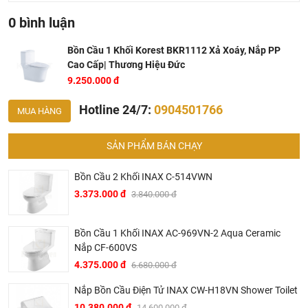
– Bộ xả cao cấp bảo hành 5 năm, công nghệ bảo hành điện
0 bình luận
tử giúp người dùng có thể truy xuất thông tin bảo hành mọi
Bồn Cầu 1 Khối Korest BKR1112 Xả Xoáy, Nắp PP
lúc, mọi nơi thông qua điện thoại di động.
Cao Cấp| Thương Hiệu Đức
9.250.000 đ
Hotline 24/7:
0904501766
MUA HÀNG
SẢN PHẨM BÁN CHẠY
Bồn Cầu 2 Khối INAX C-514VWN
3.373.000 đ
3.840.000 đ
Bồn Cầu 1 Khối INAX AC-969VN-2 Aqua Ceramic
Nắp CF-600VS
4.375.000 đ
6.680.000 đ
Nắp Bồn Cầu Điện Tử INAX CW-H18VN Shower Toilet
10.380.000 đ
14.600.000 đ