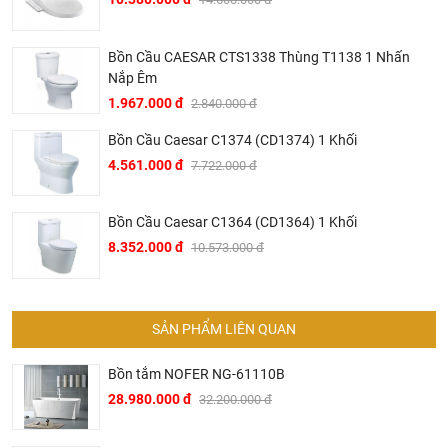
Bồn Cầu CAESAR CTS1338 Thùng T1138 1 Nhấn
Nắp Êm
1.967.000 đ
2.840.000 đ
Bồn Cầu 1 Khối Korest BKR1112
Bồn Cầu Caesar C1374 (CD1374) 1 Khối
4.561.000 đ
7.722.000 đ
Bản vẽ kỹ thuật bồn cầu liền khối Korest BKR1112
Bồn Cầu Caesar C1364 (CD1364) 1 Khối
8.352.000 đ
10.573.000 đ
SẢN PHẨM LIÊN QUAN
Bồn tắm NOFER NG-61110B
28.980.000 đ
32.200.000 đ