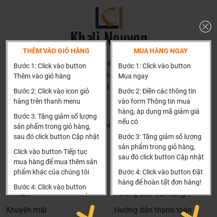
hàng có thể gặp phải nếu tự chọn như: chọn sản phẩm
không phù hợp kích thước nhà tắm, chọn sp không phù
hợp với áp lực nước, chiều cao gia đình, tông thẩm mỹ
nhà tắm..... hơn là chỉ báo giá.
THÊM VÀO GIỎ HÀNG
MUA HÀNG NGAY
Thành thật: Chúng tôi luôn thành thật về chất lượng,
HN: số 160 đường Văn Minh, Di Trạch, Hoài Đức, Hà Nội
Bước 1: Click vào button
Bước 1: Click vào button
nguồn gốc, tình năng sản phẩm thậm trí cả rủi ro và phiền
(Cách đại học công nghiệp 1 km)
Thêm vào giỏ hàng
Mua ngay
phức có thể gặp phải của sản phẩm cũng được thành
HCM và các tỉnh khác: Liên hệ hotline để được hướng dẫn
Bước 2: Click vào icon giỏ
Bước 2: Điền các thông tin
thật đưa ra tư vấn.
đặt hàng
hàng trên thanh menu
vào form Thông tin mua
Giá thành phù hợp: Giá sản phẩm của chúng tôi không
Xin cảm ơn!
hàng, áp dụng mã giảm giá
Bước 3: Tăng giảm số lượng
phải là rẻ nhất, chúng tôi có những dịch vụ được thiết kế
nếu có
Khalinguyen.vn@gmail.com
sản phẩm trong giỏ hàng,
riêng cho ngành nghề này nó thực sự cần thiết và có giá
sau đó click button Cập nhật
Bước 3: Tăng giảm số lượng
0904501766
trị với khách hàng, điều đó giúp chúng tôi là đơn vị có giá
sản phẩm trong giỏ hàng,
Click vào button Tiếp tục
bán tốt nhất trong thị trường so với sản phẩm + dịch vụ
sau đó click button Cập nhật
Thông tin
Thông tin thêm
mua hàng để mua thêm sản
mà khách hàng nhận được. Bời vì Khali Nguyễn muốn
phẩm khác của chúng tôi
Bước 4: Click vào button Đặt
trở thành tri kỷ của ngôi nhà bạn.
Tìm đại lý & Hợp tác
Hướng dẫn mua hàng
hàng để hoàn tất đơn hàng!
Bước 4: Click vào button
Tin tức
Hướng dẫn đặt hàng
Tiến hành thanh toán để
Xin cảm ơn khách hàng!!!
thanh toán đơn hàng của
Khuyến mãi
Hướng dẫn thanh toán