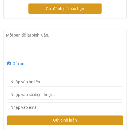
lịch.
Gửi đánh giá của bạn
- Thiết kế không góc khuất trên
bồn cầu Korest
BKR1112
,
giúp cho việc vệ sinh dễ dàng hơn bao giờ hết
– Kích Thước: 730*400*760mm
– Phương thức xả xoáy kết hợp tia đẩy cuốn trôi các vết
bẩn và vi khuẩn sau một lần xả
– Đường kính lỗ thoát siêu lớn 80mm chống tắc
– Tỉ lệ phủ men lên đến 98%, kể cả trong két nước và phía
Gửi ảnh
sau
– Men sứ chống bui lên đến cấp 5, kháng khuẩn lên đến
hơn 90%
– Nắp đóng êm, không gây tiếng ồn, được làm tư chất liệu
PP cao cấp. Với cơ chế tháo lắp dễ dàng giúp người dùng
không phải mất nhiều thời gian để vệ sinh.
Gửi bình luận
– Bàn cầu 2 nút nhấn, 2 chế chộ xả tiết kiệm nước: Nút lớn
sử dụng khi đại tiện, nút nhỏ sử dụng khi tiểu tiện.